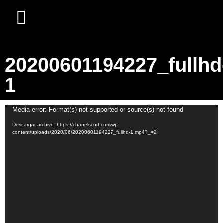
20200601194227_fullhd
1
Reproductor
Media error: Format(s) not supported or source(s) not found
de
Descargar archivo: https://chanelscort.com/wp-
vídeo
content/uploads/2020/06/20200601194227_fullhd-1.mp4?_=2